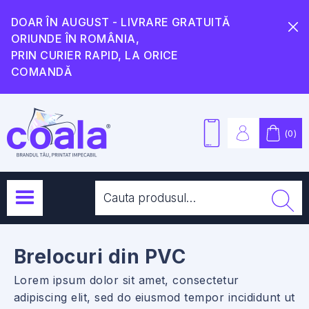
DOAR ÎN AUGUST - LIVRARE GRATUITĂ
ORIUNDE ÎN ROMÂNIA,
PRIN CURIER RAPID, LA ORICE
COMANDĂ
(
0
)
Brelocuri din PVC
Lorem ipsum dolor sit amet, consectetur
adipiscing elit, sed do eiusmod tempor incididunt ut