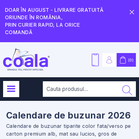
DOAR ÎN AUGUST - LIVRARE GRATUITĂ
ORIUNDE ÎN ROMÂNIA,
PRIN CURIER RAPID, LA ORICE
COMANDĂ
(
0
)
Calendare de buzunar 2026
Calendare de buzunar tiparite color fata/verso pe
carton premium alb, mat sau lucios, gros de