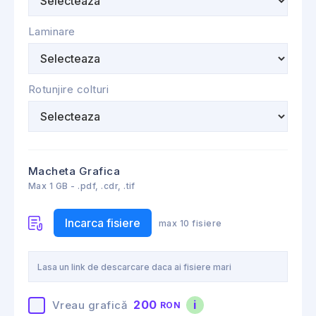
Laminare
Rotunjire colturi
Macheta Grafica
Max 1 GB - .pdf, .cdr, .tif
Incarca fisiere
max 10 fisiere
200
i
Vreau grafică
RON