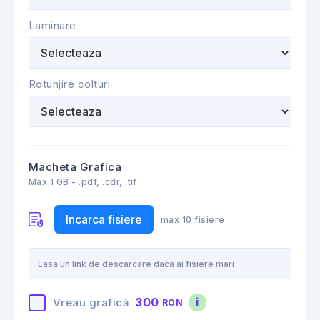
Laminare
Rotunjire colturi
Macheta Grafica
Max 1 GB - .pdf, .cdr, .tif
Incarca fisiere
max 10 fisiere
300
i
Vreau grafică
RON