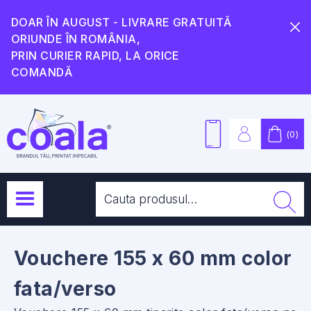
DOAR ÎN AUGUST - LIVRARE GRATUITĂ
ORIUNDE ÎN ROMÂNIA,
PRIN CURIER RAPID, LA ORICE
COMANDĂ
(
0
)
Vouchere 155 x 60 mm color
fata/verso