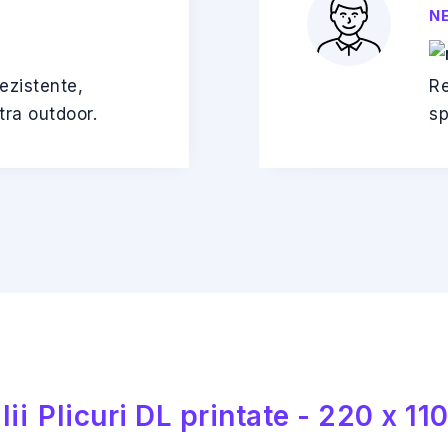
N
rezistente,
Re
tra outdoor.
sp
lii
Plicuri DL printate - 220 x 1