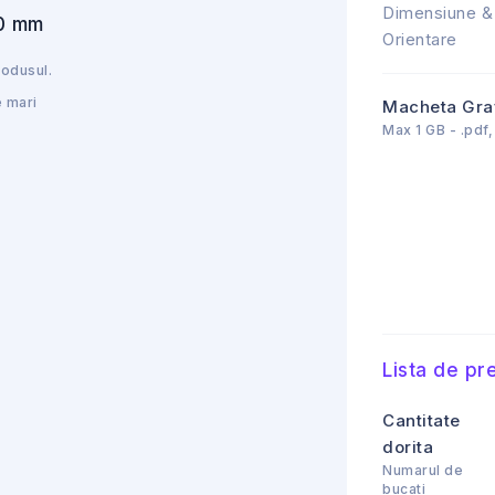
Dimensiune &
Orientare
rodusul.
e mari
Macheta Gra
Max 1 GB - .pdf, 
Lista de pre
Cantitate
dorita
Numarul de
bucati