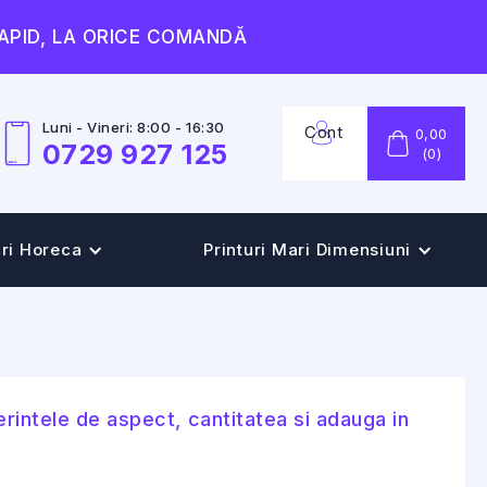
RAPID, LA ORICE COMANDĂ
Luni - Vineri: 8:00 - 16:30
Cont
0,00
0729 927 125
(
0
)
uri Horeca
Printuri Mari Dimensiuni
rintele de aspect, cantitatea si adauga in