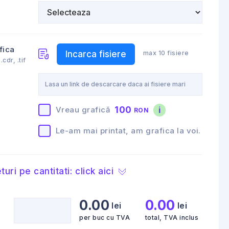
fica
Incarca fisiere
max 10 fisiere
.cdr, .tif
100
i
Vreau grafică
RON
Le-am mai printat, am grafica la voi.
turi pe cantitati: click aici
0.00
0.00
lei
lei
per buc cu TVA
total, TVA inclus