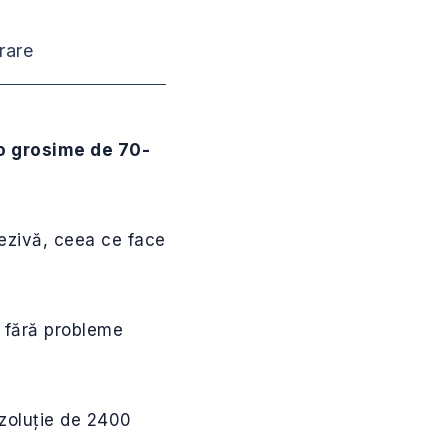
rare
u o grosime de 70-
adezivă, ceea ce face
d fără probleme
ezoluție de 2400