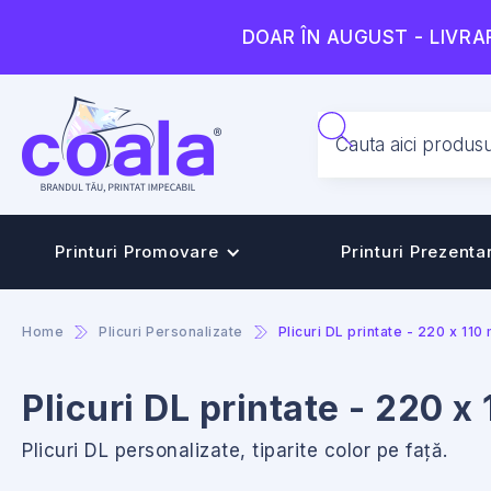
DOAR ÎN AUGUST - LIVRA
Printuri Promovare
Printuri Prezenta
Home
Plicuri Personalizate
Plicuri DL printate - 220 x 11
Plicuri DL printate - 220 x
Plicuri DL personalizate, tiparite color pe față.