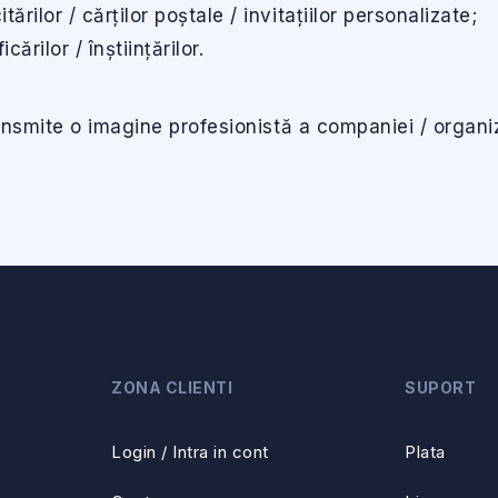
itărilor / cărților poștale / invitațiilor personalizate;
cărilor / înștiințărilor.
ransmite o imagine profesionistă a companiei / organiz
ZONA CLIENTI
SUPORT
Login / Intra in cont
Plata