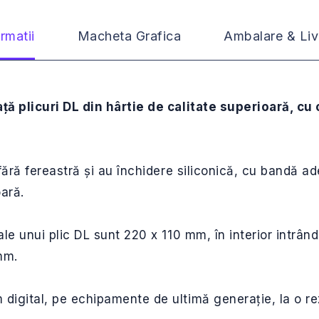
rmatii
Macheta Grafica
Ambalare & Liv
ață plicuri DL din hârtie de calitate superioară, c
 fără fereastră și au închidere siliconică, cu bandă 
oară.
ale unui plic DL sunt 220 x 110 mm, în interior intrân
mm.
digital, pe echipamente de ultimă generație, la o r