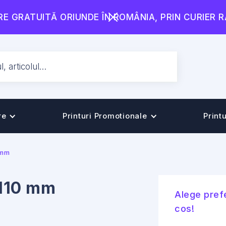
RE GRATUITĂ ORIUNDE ÎN ROMÂNIA, PRIN CURIER 
re
Printuri Promotionale
Print
0 mm
 110 mm
Alege prefe
cos!