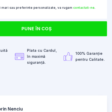
ai mari sau preferinte personalizate, va rugam
contactati-ne
.
PUNE ÎN COȘ
tuită
Plata cu Cardul,
100% Garanție
în maximă
pentru Calitate.
siguranță.
rin Nenciu