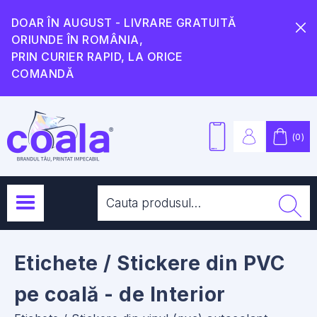
DOAR ÎN AUGUST - LIVRARE GRATUITĂ
ORIUNDE ÎN ROMÂNIA,
PRIN CURIER RAPID, LA ORICE
COMANDĂ
(
0
)
Etichete / Stickere din PVC
pe coală - de Interior