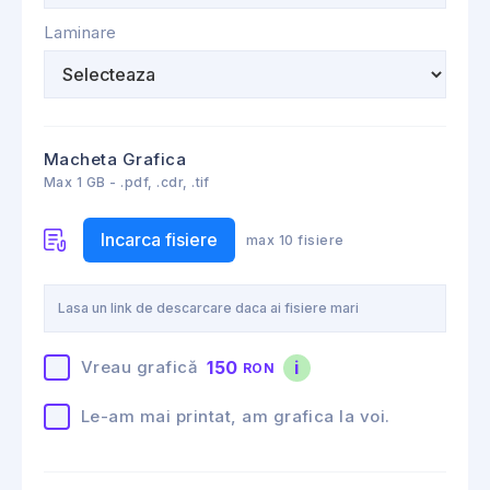
Laminare
Macheta Grafica
Max 1 GB - .pdf, .cdr, .tif
Incarca fisiere
max 10 fisiere
150
i
Vreau grafică
RON
Le-am mai printat, am grafica la voi.