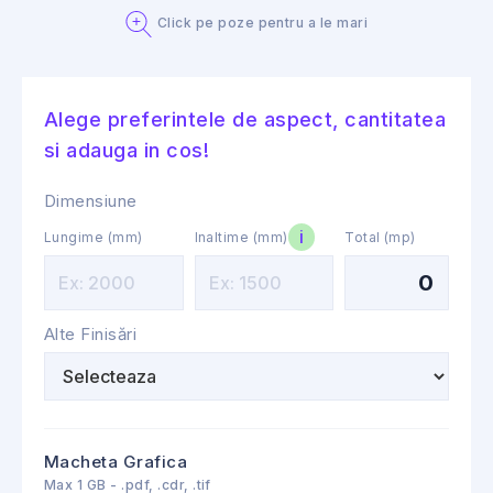
Click pe poze pentru a le mari
Alege preferintele de aspect, cantitatea
si adauga in cos!
Dimensiune
i
Lungime (mm)
Inaltime (mm)
Total (mp)
0
Alte Finisări
Macheta Grafica
Max 1 GB - .pdf, .cdr, .tif